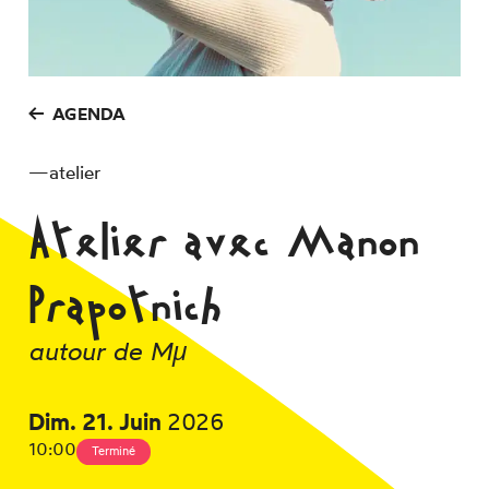
Inscription Newsletter
Espace technique
AGENDA
—
atelier
Atelier avec Manon
Prapotnich
autour de Mµ
Dim.
21.
Juin
2026
10:00
Terminé