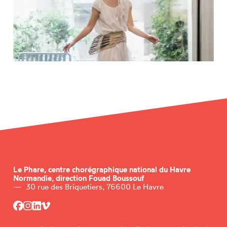
Le Phare,
centre chorégraphique national du Havre
Normandie, direction Fouad Boussouf
—
30 rue des Briquetiers, 76600 Le Havre