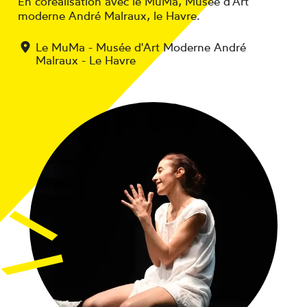
En coréalisation avec le MuMa, Musée d'Art
moderne André Malraux, le Havre.
Le MuMa - Musée d'Art Moderne André
Malraux - Le Havre