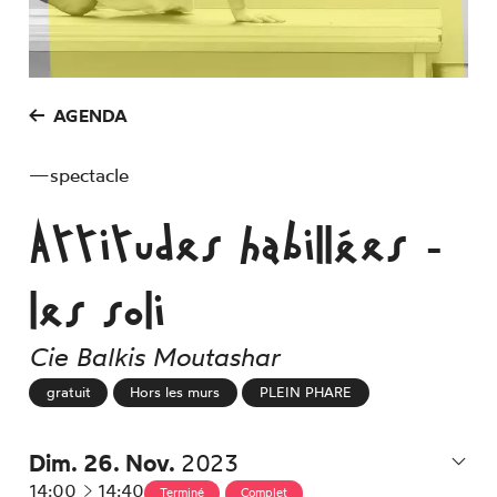
AGENDA
—
spectacle
Attitudes habillées -
les soli
Cie Balkis Moutashar
gratuit
Hors les murs
PLEIN PHARE
Dim.
26.
Nov.
2023
à
14:00
14:40
Terminé
Complet