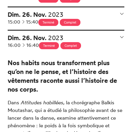
Dim.
26.
Nov.
2023
à
15:00
15:40
Terminé
Complet
Dim.
26.
Nov.
2023
à
16:00
16:40
Terminé
Complet
Nos habits nous transforment plus
qu’on ne le pense, et l’histoire des
vêtements raconte aussi l’histoire de
nos corps.
Dans
Attitudes habillées
, la chorégraphe Balkis
Moutashar, qui a étudié la philosophie avant de se
lancer dans la danse, examine attentivement ce
phénomène : le poids à la fois symbolique et