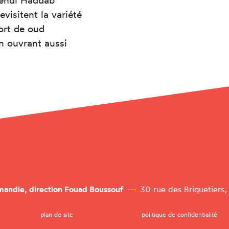
Mehdi Haddab
visitent la variété
fort de oud
en ouvrant aussi
mandie, direction Fouad Boussouf
—
30 rue des Briquetiers
plan de site
politique de confidentialité