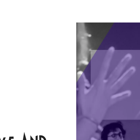
En revue
ées
En escale
Plein Pha
on Newsletter