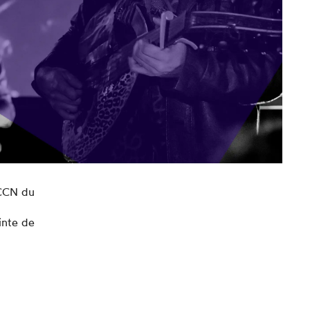
 CCN du
inte de