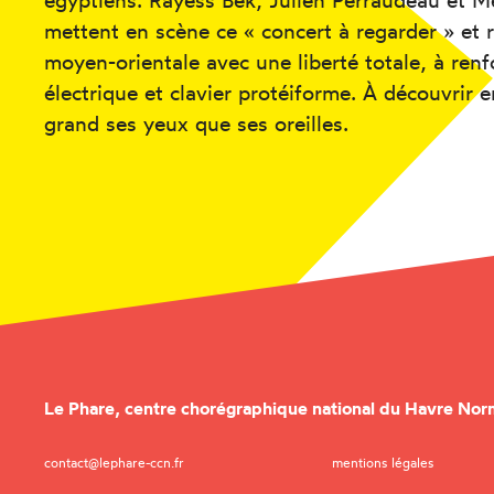
égyptiens. Rayess Bek, Julien Perraudeau et 
mettent en scène ce « concert à regarder » et re
moyen-orientale avec une liberté totale, à ren
électrique et clavier protéiforme. À découvrir 
grand ses yeux que ses oreilles.
Le Phare,
centre chorégraphique national du Havre Nor
contact@lephare-ccn.fr
mentions légales