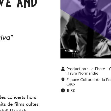
OVE AND
iva"
Production :
Le Phare -
Havre Normandie
Espace Culturel de la Po
Caux
1h30
es concerts hors
ts de films cultes