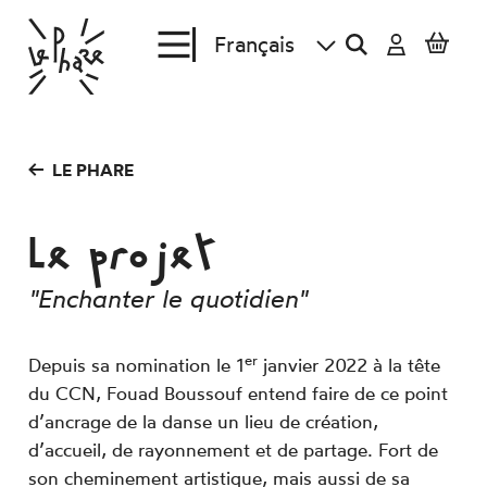
Aller au contenu principal
Agenda
LE PHARE
En revue
Le projet
Créations et tournées
En escale
"Enchanter le quotidien"
Le Phare
er
Depuis sa nomination le 1
janvier 2022 à la tête
du CCN, Fouad Boussouf entend faire de ce point
Plein Phare
d’ancrage de la danse un lieu de création,
d’accueil, de rayonnement et de partage. Fort de
son cheminement artistique, mais aussi de sa
Comment venir ?