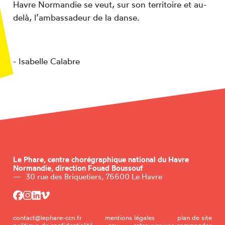
Havre Normandie se veut, sur son territoire et au-
delà, l’ambassadeur de la danse.
- Isabelle Calabre
Le Phare,
centre chorégraphique national du Havre
Normandie, direction Fouad Boussouf
—
30 rue des Briquetiers, 76600 Le Havre
contact@lephare-ccn.fr
mentions légales
plan de site