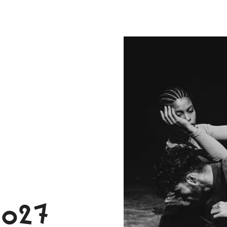
En revue
ées
En escale
Plein Pha
on Newsletter
2027