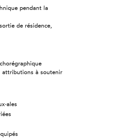
chnique pendant la
 sortie de résidence,
n chorégraphique
 attributions à soutenir
ux·ales
riées
équipés