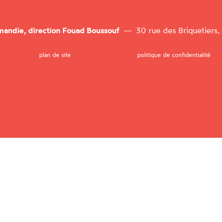
mandie, direction Fouad Boussouf
—
30 rue des Briquetiers
plan de site
politique de confidentialité
andie, direction Fouad Boussouf
—30 rue des Briquetiers, 