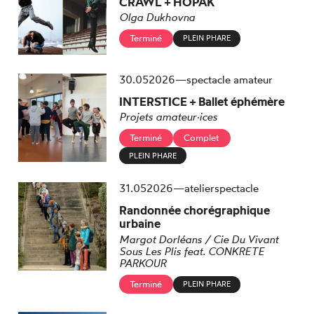
CRAWL + HOPAK
Olga Dukhovna
Terminé
PLEIN PHARE
mai
30.
05
2026
—
spectacle amateur
INTERSTICE + Ballet éphémère
Projets amateur·ices
Terminé
Complet
PLEIN PHARE
mai
31.
05
2026
—
atelier
spectacle
Randonnée chorégraphique
urbaine
Margot Dorléans / Cie Du Vivant
Sous Les Plis feat. CONKRETE
PARKOUR
Terminé
PLEIN PHARE