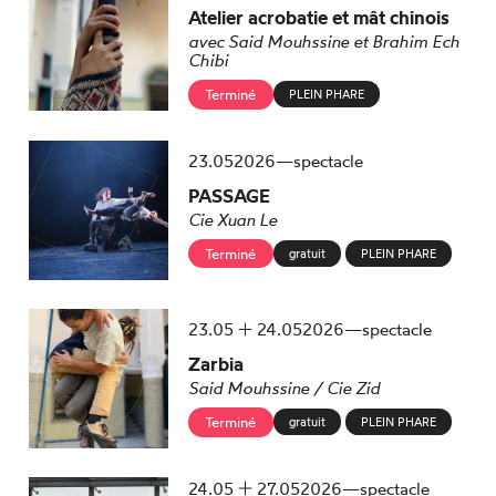
Atelier acrobatie et mât chinois
avec Said Mouhssine et Brahim Ech
Chibi
Terminé
PLEIN PHARE
mai
23.
05
2026
—
spectacle
PASSAGE
Cie Xuan Le
Terminé
gratuit
PLEIN PHARE
du
mai
au
mai
23.
05
24.
05
2026
—
spectacle
Zarbia
Said Mouhssine / Cie Zid
Terminé
gratuit
PLEIN PHARE
du
mai
au
mai
24.
05
27.
05
2026
—
spectacle