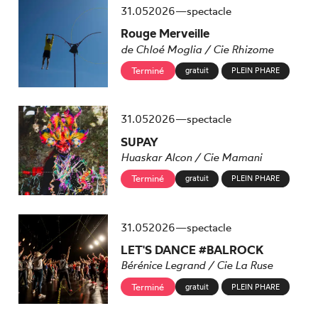
mai
31.
05
2026
—
spectacle
Rouge Merveille
de Chloé Moglia / Cie Rhizome
Terminé
gratuit
PLEIN PHARE
mai
31.
05
2026
—
spectacle
SUPAY
Huaskar Alcon / Cie Mamani
Terminé
gratuit
PLEIN PHARE
mai
31.
05
2026
—
spectacle
LET'S DANCE #BALROCK
Bérénice Legrand / Cie La Ruse
Terminé
gratuit
PLEIN PHARE