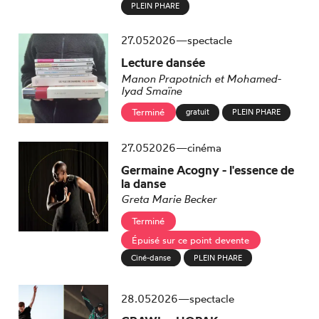
PLEIN PHARE
mai
27.
05
2026
—
spectacle
Lecture dansée
Manon Prapotnich et Mohamed-
Iyad Smaïne
Terminé
gratuit
PLEIN PHARE
mai
27.
05
2026
—
cinéma
Germaine Acogny - l'essence de
la danse
Greta Marie Becker
Terminé
Épuisé sur ce point de
vente
Ciné-danse
PLEIN PHARE
mai
28.
05
2026
—
spectacle