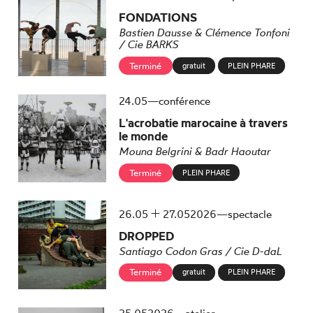
FONDATIONS
Bastien Dausse & Clémence Tonfoni
/ Cie BARKS
Terminé
gratuit
PLEIN PHARE
mai
24.
05
—
conférence
L'acrobatie marocaine à travers
le monde
Mouna Belgrini & Badr Haoutar
Terminé
PLEIN PHARE
du
mai
au
mai
26.
05
27.
05
2026
—
spectacle
DROPPED
Santiago Codon Gras / Cie D-daL
Terminé
gratuit
PLEIN PHARE
mai