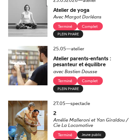
25.
05
2026
—
atelier
Atelier de yoga
Avec Margot Dorléans
Terminé
Complet
PLEIN PHARE
mai
25.
05
—
atelier
Atelier parents-enfants :
pesanteur et équilibre
avec Bastien Dausse
Terminé
Complet
PLEIN PHARE
mai
27.
05
—
spectacle
2
Amélie Malleroni et Yan Giraldou /
Cie La Locomotive
Terminé
Jeune public